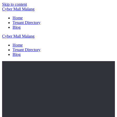
Skip to content
Cyber
Mall
Malang
Home
Tenant Directory
Blog
Cyber
Mall
Malang
Home
Tenant Directory
Blog