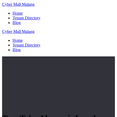
Skip
Cyber
Mall
Malang
to
Home
content
Tenant Directory
Blog
Cyber
Mall
Malang
Home
Tenant Directory
Blog