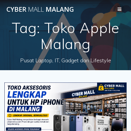
Skip
CYBER
MALL
MALANG
to
content
Tag:
Toko Apple
Malang
Pusat Laptop, IT, Gadget dan Lifestyle