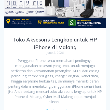
Toko Aksesoris Lengkap untuk HP
iPhone di Malang
June 2, 2026
Pengguna iPhone tentu memahami pentingnya
menggunakan aksesori yang tepat untuk menjaga
performa dan kenyamanan perangkat. Mulai dari casing
pelindung, tempered glass, charger original, kabel data,
hingga earphone berkualitas, semuanya memiliki peran
penting dalam mendukung penggunaan iPhone sehari-hari.
Jika Anda sedang mencari toko aksesoris lengkap untuk HP
iPhone di Malang, Cyber Mall Malang dapat menjadi
pilihan…