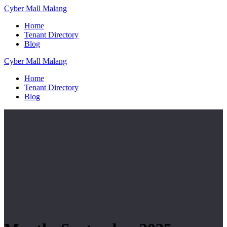
Skip
Cyber
Mall
Malang
to
Home
content
Tenant Directory
Blog
Cyber
Mall
Malang
Home
Tenant Directory
Blog