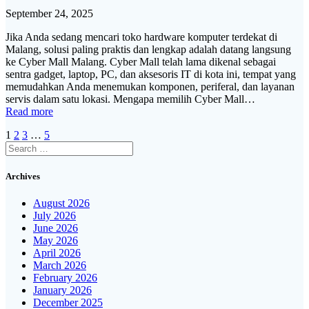
September 24, 2025
Jika Anda sedang mencari toko hardware komputer terdekat di
Malang, solusi paling praktis dan lengkap adalah datang langsung
ke Cyber Mall Malang. Cyber Mall telah lama dikenal sebagai
sentra gadget, laptop, PC, dan aksesoris IT di kota ini, tempat yang
memudahkan Anda menemukan komponen, periferal, dan layanan
servis dalam satu lokasi. Mengapa memilih Cyber Mall…
Read more
Posts
Page
Page
Page
Page
1
2
3
…
5
Search
navigation
for:
Archives
August 2026
July 2026
June 2026
May 2026
April 2026
March 2026
February 2026
January 2026
December 2025