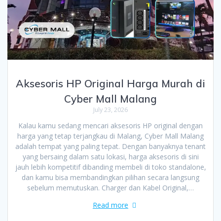
Aksesoris HP Original Harga Murah di
Cyber Mall Malang
July 23, 2026
Kalau kamu sedang mencari aksesoris HP original dengan
harga yang tetap terjangkau di Malang, Cyber Mall Malang
adalah tempat yang paling tepat. Dengan banyaknya tenant
yang bersaing dalam satu lokasi, harga aksesoris di sini
jauh lebih kompetitif dibanding membeli di toko standalone,
dan kamu bisa membandingkan pilihan secara langsung
sebelum memutuskan. Charger dan Kabel Original,…
Read more