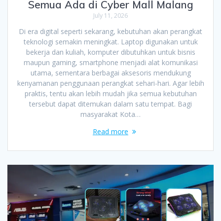
Semua Ada di Cyber Mall Malang
July 11, 2026
Di era digital seperti sekarang, kebutuhan akan perangkat
teknologi semakin meningkat. Laptop digunakan untuk
bekerja dan kuliah, komputer dibutuhkan untuk bisnis
maupun gaming, smartphone menjadi alat komunikasi
utama, sementara berbagai aksesoris mendukung
kenyamanan penggunaan perangkat sehari-hari. Agar lebih
praktis, tentu akan lebih mudah jika semua kebutuhan
tersebut dapat ditemukan dalam satu tempat. Bagi
masyarakat Kota…
Read more