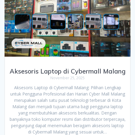
Aksesoris Laptop di Cybermall Malang
November 25, 2025
Aksesoris Laptop di Cybermall Malang: Pilihan Lengkap
untuk Pengguna Profesional dan Harian Cyber Mall Malang
merupakan salah satu pusat teknologi terbesar di Kota
Malang dan menjadi tujuan utama bagi pengguna laptop
yang membutuhkan aksesoris berkualitas. Dengan
banyaknya toko komputer resmi dan distributor terpercaya,
pengunjung dapat menemukan beragam aksesoris laptop
di Cybermall Malang yang sesuai untuk…