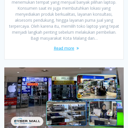
menemukan tempat yang menjual banyak pilihan laptop.
Konsumen saat ini juga membutuhkan lokasi yang
menyediakan produk berkualitas, layanan konsultasi,
aksesoris pendukung, hingga layanan purna jual yang
terpercaya. Oleh karena itu, memilih toko laptop yang tepat
menjadi langkah penting sebelum melakukan pembelian.
Bagi masyarakat Kota Malang dan…
Read more