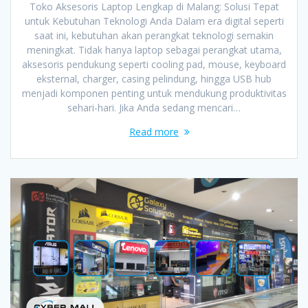
Toko Aksesoris Laptop Lengkap di Malang: Solusi Tepat
untuk Kebutuhan Teknologi Anda Dalam era digital seperti
saat ini, kebutuhan akan perangkat teknologi semakin
meningkat. Tidak hanya laptop sebagai perangkat utama,
aksesoris pendukung seperti cooling pad, mouse, keyboard
eksternal, charger, casing pelindung, hingga USB hub
menjadi komponen penting untuk mendukung produktivitas
sehari-hari. Jika Anda sedang mencari…
Read more