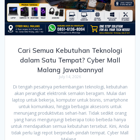
Cari Semua Kebutuhan Teknologi
dalam Satu Tempat? Cyber Mall
Malang Jawabannya!
July 14, 2026
Di tengah pesatnya perkembangan teknologi, kebutuhan
akan perangkat elektronik semakin beragam. Mulai dari
laptop untuk bekerja, komputer untuk bisnis, smartphone
untuk komunikasi, hingga berbagai aksesoris untuk
menunjang produktivitas sehari-hari. Tidak sedikit orang
yang harus mengunjungi beberapa toko berbeda hanya
untuk mendapatkan semua kebutuhan tersebut. Kini, Anda
tidak perlu lagi repot berpindah-pindah tempat. Cyber Mall
Malang…