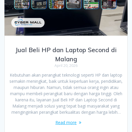
Jual Beli HP dan Laptop Second di
Malang
April 20, 2026
Kebutuhan akan perangkat teknologi seperti HP dan laptop
semakin meningkat, baik untuk keperluan kerja, pendidikan,
maupun hiburan. Namun, tidak semua orang ingin atau
mampu membeli perangkat baru dengan harga tinggi. Oleh
karena itu, layanan Jual Beli HP dan Laptop Second di
Malang menjadi solusi yang tepat bagi masyarakat yang
menginginkan perangkat berkualitas dengan harga lebih…
Read more