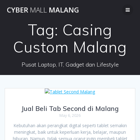
Skip
CYBER
MALL
MALANG
to
content
Tag:
Casing
Custom Malang
Pusat Laptop, IT, Gadget dan Lifestyle
Jual Beli Tab Second di Malang
May 6, 2026
Kebutuhan akan perangkat digital seperti tablet semakin
meningkat, baik untuk keperluan kerja, belajar, maupun
hiburan. Namun, tidak semua orang ingin membeli tablet