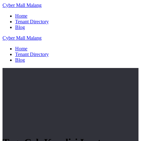
Skip
Cyber
Mall
Malang
to
Home
content
Tenant Directory
Blog
Cyber
Mall
Malang
Home
Tenant Directory
Blog