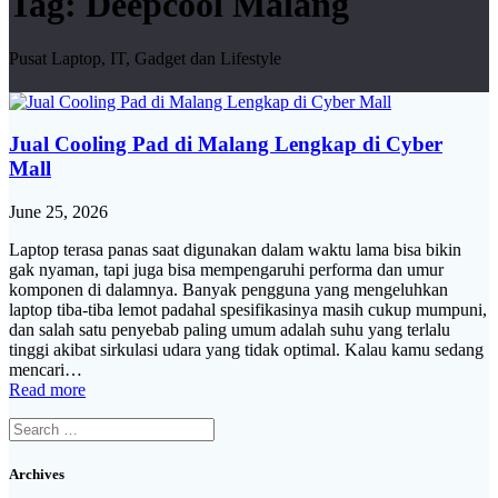
Tag:
Deepcool Malang
Pusat Laptop, IT, Gadget dan Lifestyle
Jual Cooling Pad di Malang Lengkap di Cyber
Mall
June 25, 2026
Laptop terasa panas saat digunakan dalam waktu lama bisa bikin
gak nyaman, tapi juga bisa mempengaruhi performa dan umur
komponen di dalamnya. Banyak pengguna yang mengeluhkan
laptop tiba-tiba lemot padahal spesifikasinya masih cukup mumpuni,
dan salah satu penyebab paling umum adalah suhu yang terlalu
tinggi akibat sirkulasi udara yang tidak optimal. Kalau kamu sedang
mencari…
Read more
Search
for:
Archives