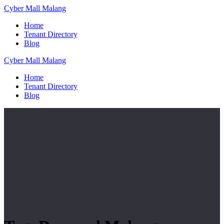
Skip
Cyber
Mall
Malang
to
Home
content
Tenant Directory
Blog
Cyber
Mall
Malang
Home
Tenant Directory
Blog