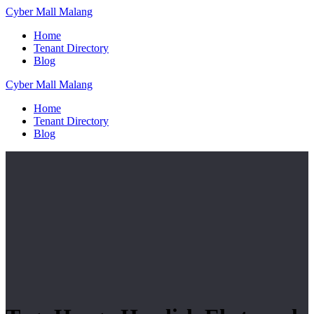
Skip
Cyber
Mall
Malang
to
Home
content
Tenant Directory
Blog
Cyber
Mall
Malang
Home
Tenant Directory
Blog