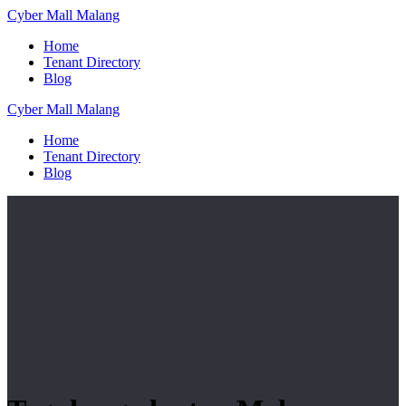
Skip
Cyber
Mall
Malang
to
Home
content
Tenant Directory
Blog
Cyber
Mall
Malang
Home
Tenant Directory
Blog