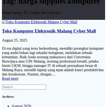
Tag:
harga supplies komputer
Pusat Laptop, IT, Gadget dan Lifestyle
Toko Komputer Elektronik Malang Cyber Mall
August 25, 2025
Di era digital yang terus berkembang, memiliki perangkat komputer
yang andal bukan lagi sekadar keinginan, melainkan sebuah
kebutuhan. Baik Anda seorang mahasiswa dari Universitas
Brawijaya atau UIN Malang, seorang profesional kreatif, pelaku
bisnis UKM, hingga manager IT di sebuah perusahaan besar di
Malang Raya, memilih laptop yang tepat adalah kunci produktivitas
dan kesuksesan. Namun, dengan…
Read more
Search
for:
Archives
August 2026