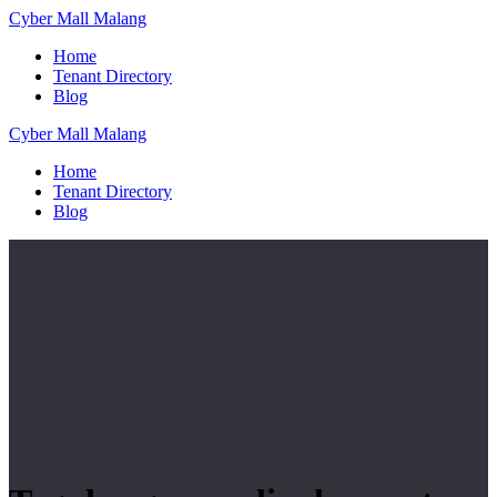
Skip
Cyber
Mall
Malang
to
Home
content
Tenant Directory
Blog
Cyber
Mall
Malang
Home
Tenant Directory
Blog