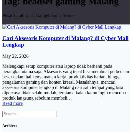
Tag:
headset gaming Malang
Pusat Laptop, IT, Gadget dan Lifestyle
Cari Aksesoris Komputer di Malang? di Cyber Mall
Lengkap
May 22, 2026
Melengkapi setup komputer atau laptop tidak berhenti pada
perangkat utama saja. Aksesoris yang tepat bisa membuat perbedaan
besar dalam hal kenyamanan kerja, produktivitas harian, hingga
pengalaman gaming dan konten kreasi. Masalahnya, mencari
aksesoris komputer lengkap di Malang dari satu tempat yang bisa
dipercaya tidak selalu mudah, terutama kalau kamu ingin mencoba
produk langsung sebelum membeli…
Read more
Search
for:
Archives