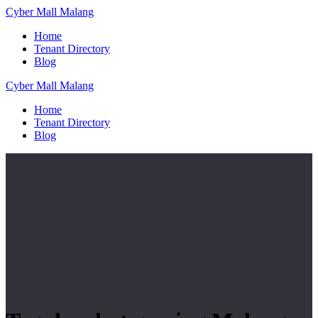
Skip
Cyber
Mall
Malang
to
Home
content
Tenant Directory
Blog
Cyber
Mall
Malang
Home
Tenant Directory
Blog