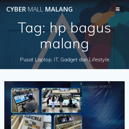
Skip
CYBER
MALL
MALANG
to
content
Tag:
hp bagus
malang
Pusat Laptop, IT, Gadget dan Lifestyle