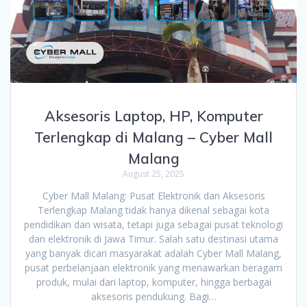
Aksesoris Laptop, HP, Komputer
Terlengkap di Malang – Cyber Mall
Malang
August 25, 2025
Cyber Mall Malang: Pusat Elektronik dan Aksesoris
Terlengkap Malang tidak hanya dikenal sebagai kota
pendidikan dan wisata, tetapi juga sebagai pusat teknologi
dan elektronik di Jawa Timur. Salah satu destinasi utama
yang banyak dicari masyarakat adalah Cyber Mall Malang,
pusat perbelanjaan elektronik yang menawarkan beragam
produk, mulai dari laptop, komputer, hingga berbagai
aksesoris pendukung. Bagi…