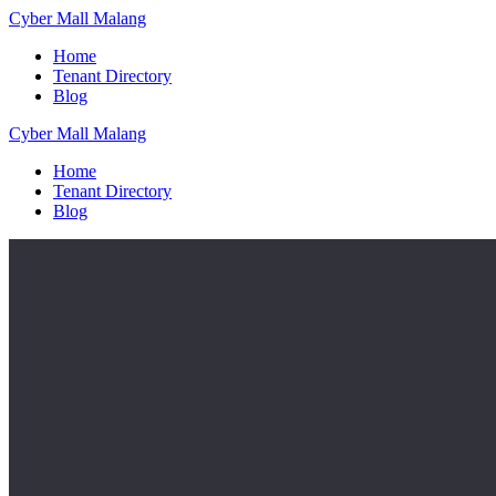
Skip
Cyber
Mall
Malang
to
Home
content
Tenant Directory
Blog
Cyber
Mall
Malang
Home
Tenant Directory
Blog