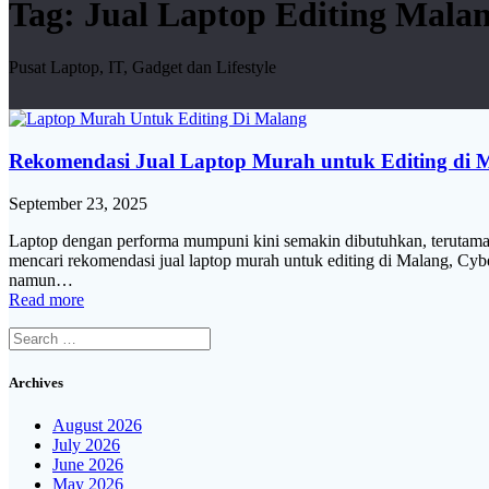
Tag:
Jual Laptop Editing Mala
Pusat Laptop, IT, Gadget dan Lifestyle
Rekomendasi Jual Laptop Murah untuk Editing di 
September 23, 2025
Laptop dengan performa mumpuni kini semakin dibutuhkan, terutama b
mencari rekomendasi jual laptop murah untuk editing di Malang, Cyber 
namun…
Read more
Search
for:
Archives
August 2026
July 2026
June 2026
May 2026