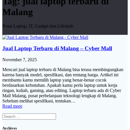
Tag:
jual laptop terbaru di
Malang
Pusat Laptop, IT, Gadget dan Lifestyle
Jual Laptop Terbaru di Malang – Cyber Mall
November 7, 2025
Mencari jual laptop terbaru di Malang bisa terasa membingungkan
karena banyak model, spesifikasi, dan rentang harga. Artikel ini
membantu kamu memilih laptop yang benar-benar cocok
berdasarkan kebutuhan. Apakah kamu perlu laptop untuk kerja
ringan, kuliah, gaming, atau editing. Laptop terbaru ada di Cyber
Mall Malang, pusat perbelanjaan teknologi lengkap di Malang.
Sebelum melihat spesifikasi, tentukan…
Read more
Search
for:
Archives