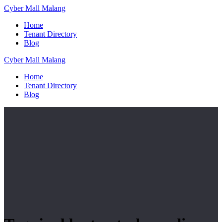
Skip
Cyber
Mall
Malang
to
Home
content
Tenant Directory
Blog
Cyber
Mall
Malang
Home
Tenant Directory
Blog