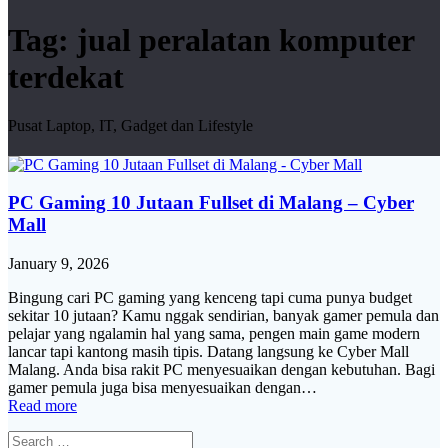
Tag:
jual peralatan komputer
terdekat
Pusat Laptop, IT, Gadget dan Lifestyle
PC Gaming 10 Jutaan Fullset di Malang – Cyber
Mall
January 9, 2026
Bingung cari PC gaming yang kenceng tapi cuma punya budget
sekitar 10 jutaan? Kamu nggak sendirian, banyak gamer pemula dan
pelajar yang ngalamin hal yang sama, pengen main game modern
lancar tapi kantong masih tipis. Datang langsung ke Cyber Mall
Malang. Anda bisa rakit PC menyesuaikan dengan kebutuhan. Bagi
gamer pemula juga bisa menyesuaikan dengan…
Read more
Search