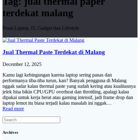
Tag:
jual thermal paper
terdekat malang
Pusat Laptop, IT, Gadget dan Lifestyle
Jual Thermal Paste Terdekat di Malang
December 12, 2025
Kamu lagi kebingungan karena laptop sering panas dan
performanya tiba-tiba turun, kan? Banyak pengguna di Malang
nggak sadar kalau thermal paste yang sudah kering atau kualitasnya
jelek bisa bikin CPU/GPU overheat dan throttling, apalagi kalau
dipakai untuk kerja berat atau gaming intensif, jadi frame drop dan
laptop lemot itu biasa terjadi kalau masalah ini nggak…
Read more
Search
for:
Archives