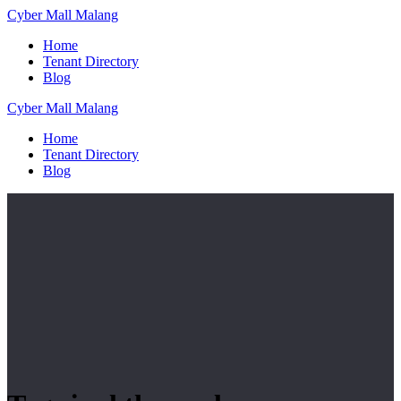
Skip
Cyber
Mall
Malang
to
Home
content
Tenant Directory
Blog
Cyber
Mall
Malang
Home
Tenant Directory
Blog