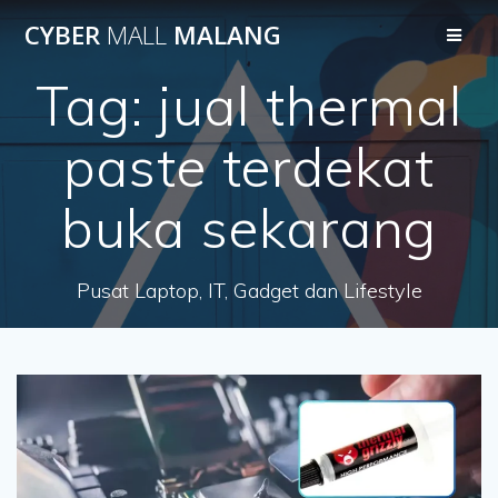
Skip
CYBER
MALL
MALANG
to
content
Tag:
jual thermal
paste terdekat
buka sekarang
Pusat Laptop, IT, Gadget dan Lifestyle