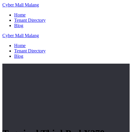
Skip
Cyber
Mall
Malang
to
Home
content
Tenant Directory
Blog
Cyber
Mall
Malang
Home
Tenant Directory
Blog