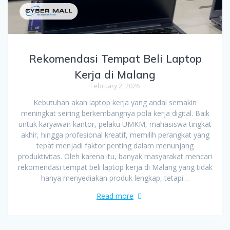
Rekomendasi Tempat Beli Laptop
Kerja di Malang
February 2, 2026
Kebutuhan akan laptop kerja yang andal semakin
meningkat seiring berkembangnya pola kerja digital. Baik
untuk karyawan kantor, pelaku UMKM, mahasiswa tingkat
akhir, hingga profesional kreatif, memilih perangkat yang
tepat menjadi faktor penting dalam menunjang
produktivitas. Oleh karena itu, banyak masyarakat mencari
rekomendasi tempat beli laptop kerja di Malang yang tidak
hanya menyediakan produk lengkap, tetapi…
Read more