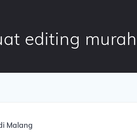
uat editing murah
di Malang