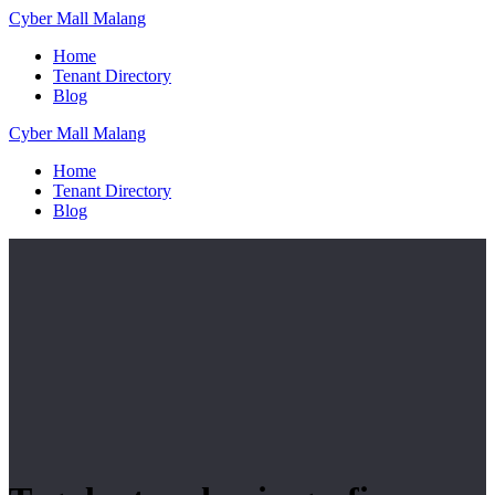
Skip
Cyber
Mall
Malang
to
Home
content
Tenant Directory
Blog
Cyber
Mall
Malang
Home
Tenant Directory
Blog