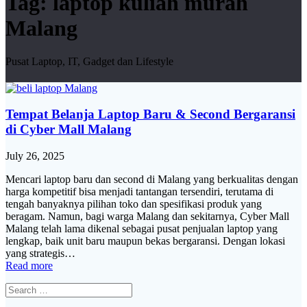
Tag:
laptop kuliah murah
Malang
Pusat Laptop, IT, Gadget dan Lifestyle
Tempat Belanja Laptop Baru & Second Bergaransi
di Cyber Mall Malang
July 26, 2025
Mencari laptop baru dan second di Malang yang berkualitas dengan
harga kompetitif bisa menjadi tantangan tersendiri, terutama di
tengah banyaknya pilihan toko dan spesifikasi produk yang
beragam. Namun, bagi warga Malang dan sekitarnya, Cyber Mall
Malang telah lama dikenal sebagai pusat penjualan laptop yang
lengkap, baik unit baru maupun bekas bergaransi. Dengan lokasi
yang strategis…
Read more
Search
for: