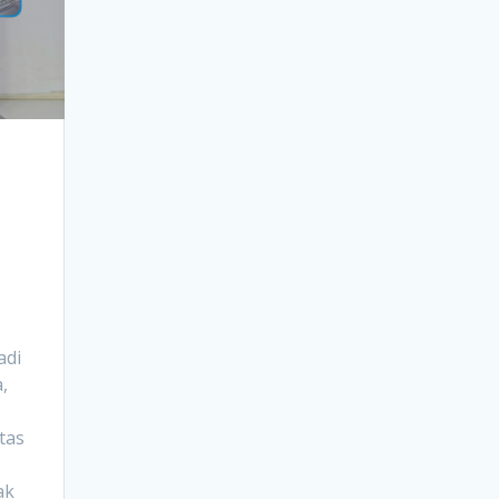
adi
,
tas
ak