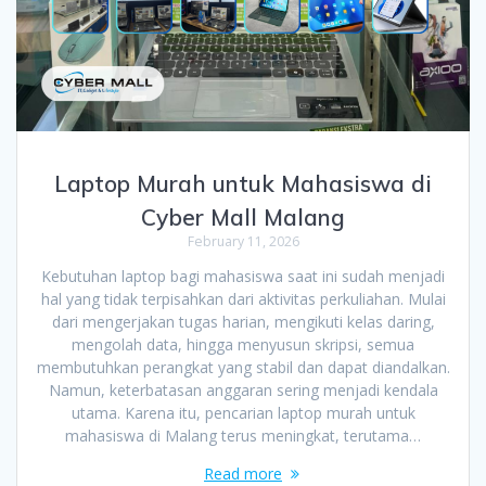
Laptop Murah untuk Mahasiswa di
Cyber Mall Malang
February 11, 2026
Kebutuhan laptop bagi mahasiswa saat ini sudah menjadi
hal yang tidak terpisahkan dari aktivitas perkuliahan. Mulai
dari mengerjakan tugas harian, mengikuti kelas daring,
mengolah data, hingga menyusun skripsi, semua
membutuhkan perangkat yang stabil dan dapat diandalkan.
Namun, keterbatasan anggaran sering menjadi kendala
utama. Karena itu, pencarian laptop murah untuk
mahasiswa di Malang terus meningkat, terutama…
Read more