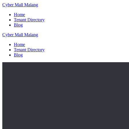
Skip
Cyber
Mall
Malang
to
Home
content
Tenant Directory
Blog
Cyber
Mall
Malang
Home
Tenant Directory
Blog