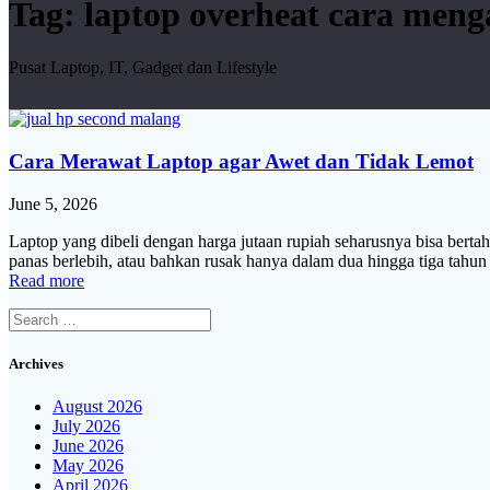
Tag:
laptop overheat cara meng
Pusat Laptop, IT, Gadget dan Lifestyle
Cara Merawat Laptop agar Awet dan Tidak Lemot
June 5, 2026
Laptop yang dibeli dengan harga jutaan rupiah seharusnya bisa bert
panas berlebih, atau bahkan rusak hanya dalam dua hingga tiga tahu
Read more
Search
for:
Archives
August 2026
July 2026
June 2026
May 2026
April 2026