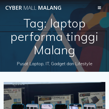
Skip
CYBER
MALL
MALANG
to
content
Tag:
laptop
performa tinggi
Malang
Pusat Laptop, IT, Gadget dan Lifestyle