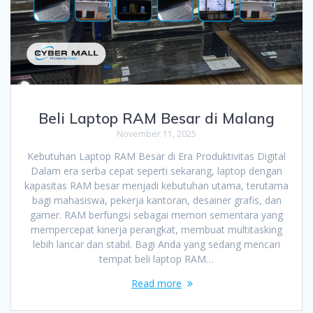
Beli Laptop RAM Besar di Malang
November 11, 2025
Kebutuhan Laptop RAM Besar di Era Produktivitas Digital
Dalam era serba cepat seperti sekarang, laptop dengan
kapasitas RAM besar menjadi kebutuhan utama, terutama
bagi mahasiswa, pekerja kantoran, desainer grafis, dan
gamer. RAM berfungsi sebagai memori sementara yang
mempercepat kinerja perangkat, membuat multitasking
lebih lancar dan stabil. Bagi Anda yang sedang mencari
tempat beli laptop RAM…
Read more