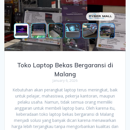
Toko Laptop Bekas Bergaransi di
Malang
January 6, 2026
Kebutuhan akan perangkat laptop terus meningkat, baik
untuk pelajar, mahasiswa, pekerja kantoran, maupun
pelaku usaha. Namun, tidak semua orang memiliki
anggaran untuk membeli laptop baru. Oleh karena itu,
keberadaan toko laptop bekas bergaransi di Malang
menjadi solusi yang banyak dicari karena menawarkan
harga lebih terjangkau tanpa mengorbankan kualitas dan