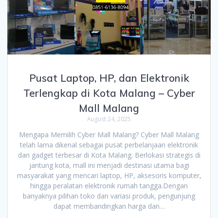
Pusat Laptop, HP, dan Elektronik
Terlengkap di Kota Malang – Cyber
Mall Malang
August 24, 2025
Mengapa Memilih Cyber Mall Malang? Cyber Mall Malang
telah lama dikenal sebagai pusat perbelanjaan elektronik
dan gadget terbesar di Kota Malang. Berlokasi strategis di
jantung kota, mall ini menjadi destinasi utama bagi
masyarakat yang mencari laptop, HP, aksesoris komputer,
hingga peralatan elektronik rumah tangga.Dengan
banyaknya pilihan toko dan variasi produk, pengunjung
dapat membandingkan harga dan…