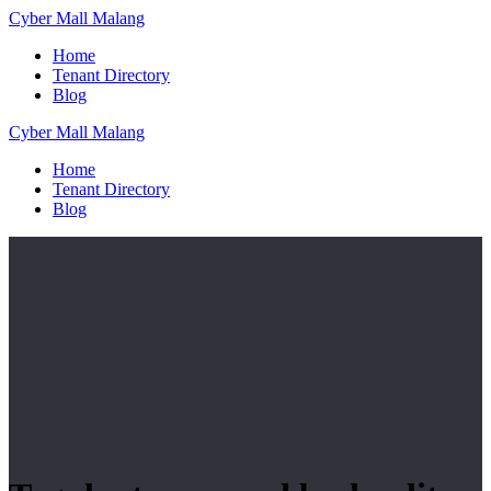
Skip
Cyber
Mall
Malang
to
Home
content
Tenant Directory
Blog
Cyber
Mall
Malang
Home
Tenant Directory
Blog