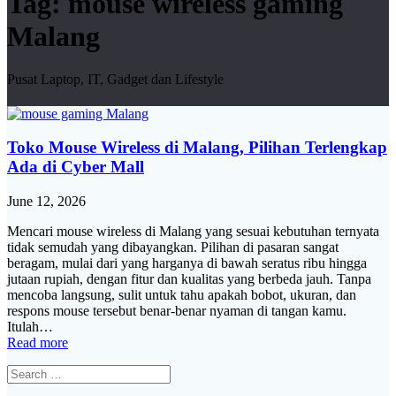
Tag:
mouse wireless gaming
Malang
Pusat Laptop, IT, Gadget dan Lifestyle
Toko Mouse Wireless di Malang, Pilihan Terlengkap
Ada di Cyber Mall
June 12, 2026
Mencari mouse wireless di Malang yang sesuai kebutuhan ternyata
tidak semudah yang dibayangkan. Pilihan di pasaran sangat
beragam, mulai dari yang harganya di bawah seratus ribu hingga
jutaan rupiah, dengan fitur dan kualitas yang berbeda jauh. Tanpa
mencoba langsung, sulit untuk tahu apakah bobot, ukuran, dan
respons mouse tersebut benar-benar nyaman di tangan kamu.
Itulah…
Read more
Search
for: