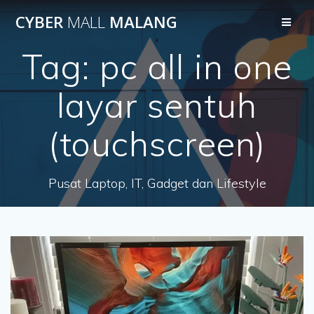
Skip
CYBER
MALL
MALANG
to
content
Tag:
pc all in one
layar sentuh
(touchscreen)
Pusat Laptop, IT, Gadget dan Lifestyle