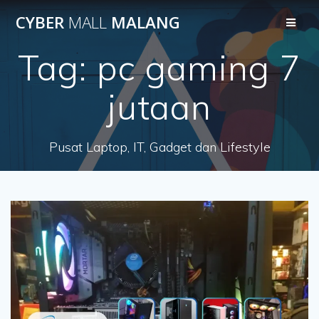
Skip
CYBER
MALL
MALANG
to
content
Tag:
pc gaming 7
jutaan
Pusat Laptop, IT, Gadget dan Lifestyle