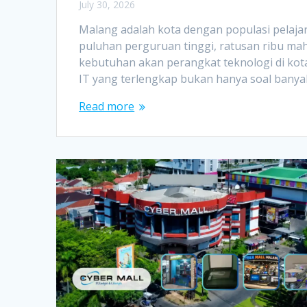
July 30, 2026
Malang adalah kota dengan populasi pelaj
puluhan perguruan tinggi, ratusan ribu mah
kebutuhan akan perangkat teknologi di kota
IT yang terlengkap bukan hanya soal banya
Read more