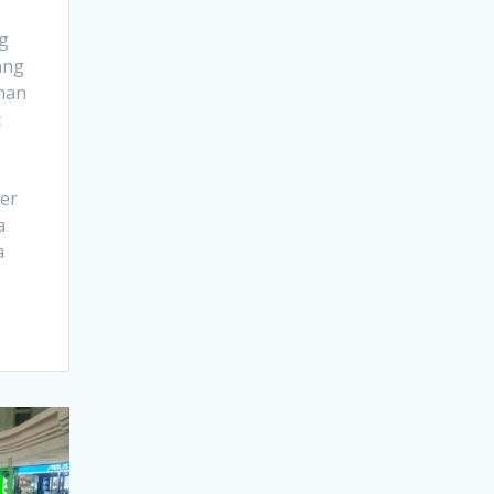
g
ang
uhan
t
er
a
a