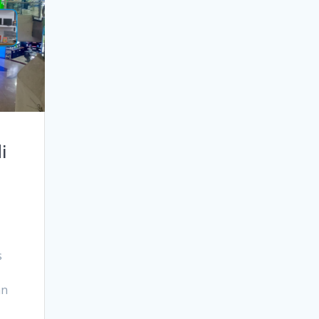
i
s
an