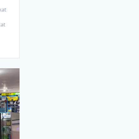
kat
kat