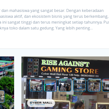
ar dan mahasiswa yang sangat besar. Dengan keberadaan
asiswa aktif, dan ekosistem bisnis yang terus berkembang,
 ini sangat tinggi dan terus meningkat setiap tahunnya. Pu
knya toko dalam satu gedung. Yang lebih penting…