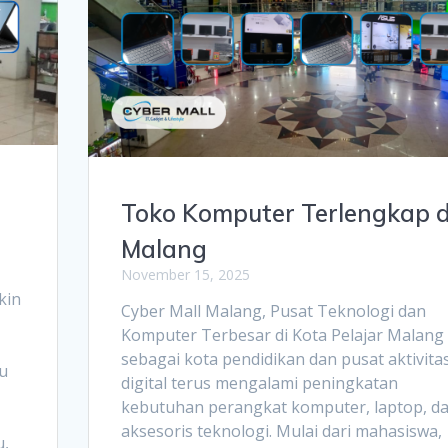
Toko Komputer Terlengkap d
Malang
November 15, 2025
kin
Cyber Mall Malang, Pusat Teknologi dan
Komputer Terbesar di Kota Pelajar Malang
sebagai kota pendidikan dan pusat aktivita
ku
digital terus mengalami peningkatan
kebutuhan perangkat komputer, laptop, d
aksesoris teknologi. Mulai dari mahasiswa,
u,