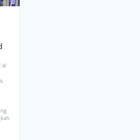
d
 di
a,
ang
gkah