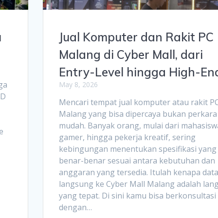
u
Jual Komputer dan Rakit PC
Malang di Cyber Mall, dari
Entry-Level hingga High-En
ga
May 8, 2026
SD
Mencari tempat jual komputer atau rakit PC
Malang yang bisa dipercaya bukan perkara
u
mudah. Banyak orang, mulai dari mahasisw
e
gamer, hingga pekerja kreatif, sering
kebingungan menentukan spesifikasi yang
benar-benar sesuai antara kebutuhan dan
anggaran yang tersedia. Itulah kenapa dat
langsung ke Cyber Mall Malang adalah lan
yang tepat. Di sini kamu bisa berkonsultasi
dengan…