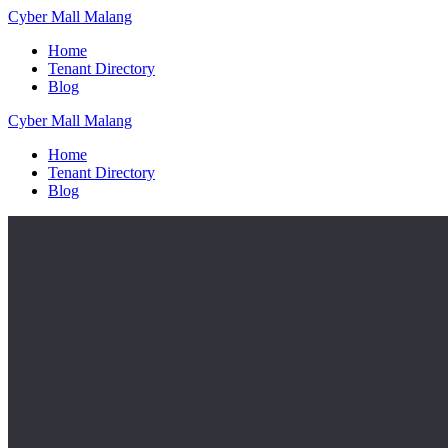
Skip
Cyber
Mall
Malang
to
Home
content
Tenant Directory
Blog
Cyber
Mall
Malang
Home
Tenant Directory
Blog