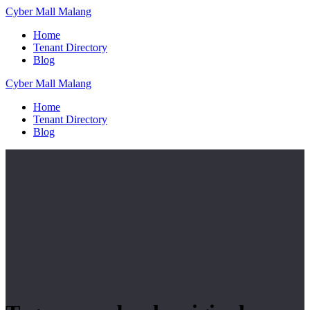
Skip
Cyber
Mall
Malang
to
Home
content
Tenant Directory
Blog
Cyber
Mall
Malang
Home
Tenant Directory
Blog