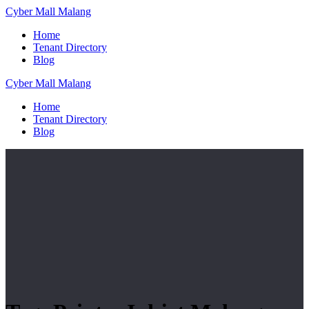
Skip
Cyber
Mall
Malang
to
Home
content
Tenant Directory
Blog
Cyber
Mall
Malang
Home
Tenant Directory
Blog