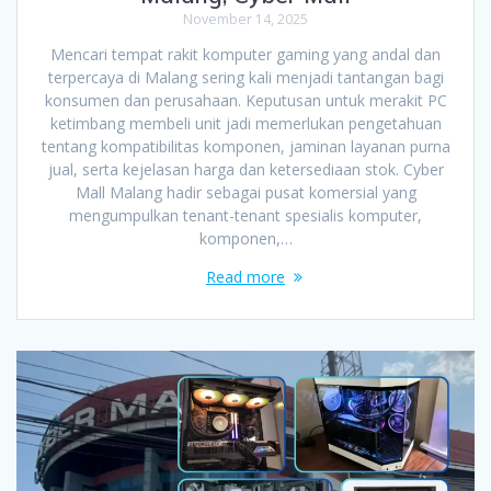
November 14, 2025
Mencari tempat rakit komputer gaming yang andal dan
terpercaya di Malang sering kali menjadi tantangan bagi
konsumen dan perusahaan. Keputusan untuk merakit PC
ketimbang membeli unit jadi memerlukan pengetahuan
tentang kompatibilitas komponen, jaminan layanan purna
jual, serta kejelasan harga dan ketersediaan stok. Cyber
Mall Malang hadir sebagai pusat komersial yang
mengumpulkan tenant-tenant spesialis komputer,
komponen,…
Read more