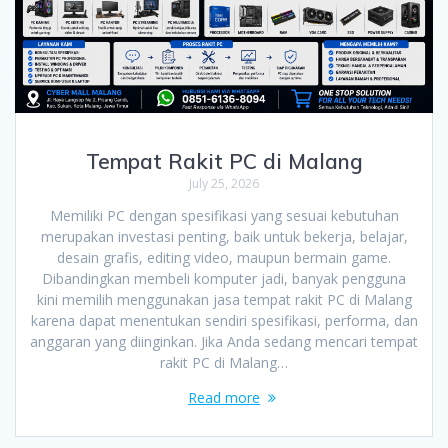
Tempat Rakit PC di Malang
July 25, 2026
Memiliki PC dengan spesifikasi yang sesuai kebutuhan
merupakan investasi penting, baik untuk bekerja, belajar,
desain grafis, editing video, maupun bermain game.
Dibandingkan membeli komputer jadi, banyak pengguna
kini memilih menggunakan jasa tempat rakit PC di Malang
karena dapat menentukan sendiri spesifikasi, performa, dan
anggaran yang diinginkan. Jika Anda sedang mencari tempat
rakit PC di Malang…
Read more