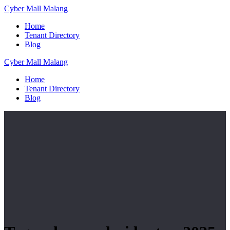
Skip
Cyber
Mall
Malang
to
Home
content
Tenant Directory
Blog
Cyber
Mall
Malang
Home
Tenant Directory
Blog