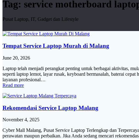
Tag:
service motherboard lapt
Pusat Laptop, IT, Gadget dan Lifestyle
Tempat Service Laptop Murah di Malang
June 20, 2026
Laptop telah menjadi perangkat penting untuk berbagai aktivitas, mula
seperti laptop lemot, layar rusak, keyboard bermasalah, baterai ce
layanan profesional…
Read more
Rekomendasi Service Laptop Malang
November 4, 2025
Cyber Mall Malang, Pusat Service Laptop Terlengkap dan Terpercaya 
perawatan maupun perbaikan. Jika Anda sedang mencari rekomendasi s