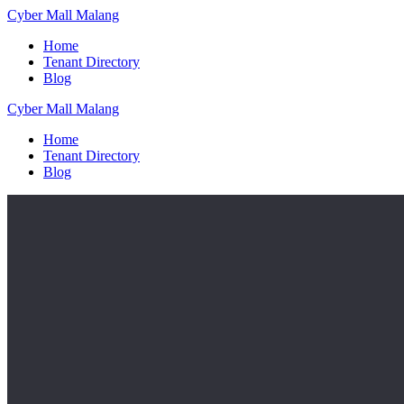
Skip
Cyber
Mall
Malang
to
Home
content
Tenant Directory
Blog
Cyber
Mall
Malang
Home
Tenant Directory
Blog