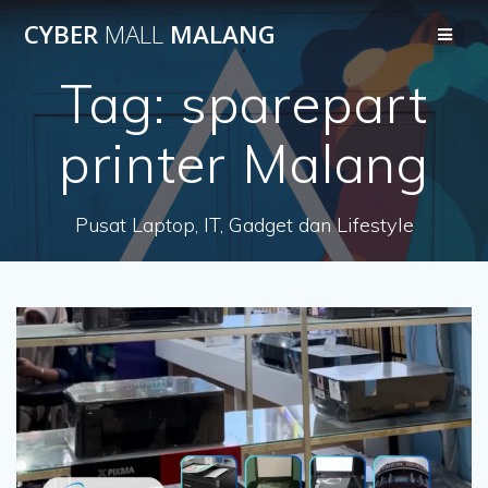
Skip
CYBER
MALL
MALANG
to
content
Tag:
sparepart
printer Malang
Pusat Laptop, IT, Gadget dan Lifestyle