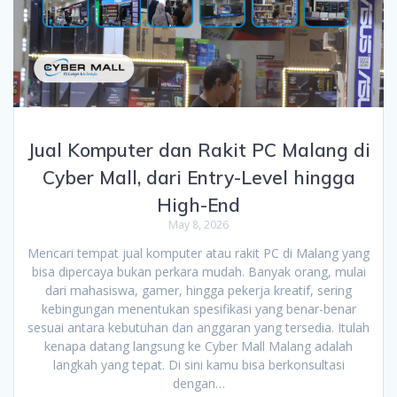
Jual Komputer dan Rakit PC Malang di
Cyber Mall, dari Entry-Level hingga
High-End
May 8, 2026
Mencari tempat jual komputer atau rakit PC di Malang yang
bisa dipercaya bukan perkara mudah. Banyak orang, mulai
dari mahasiswa, gamer, hingga pekerja kreatif, sering
kebingungan menentukan spesifikasi yang benar-benar
sesuai antara kebutuhan dan anggaran yang tersedia. Itulah
kenapa datang langsung ke Cyber Mall Malang adalah
langkah yang tepat. Di sini kamu bisa berkonsultasi
dengan…