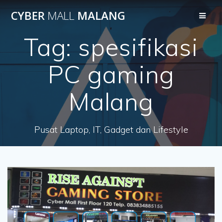
Skip
CYBER
MALL
MALANG
to
content
Tag:
spesifikasi
PC gaming
Malang
Pusat Laptop, IT, Gadget dan Lifestyle