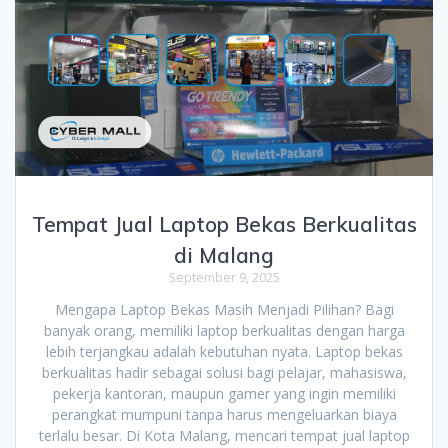
Tempat Jual Laptop Bekas Berkualitas
di Malang
September 9, 2025
Mengapa Laptop Bekas Masih Menjadi Pilihan? Bagi
banyak orang, memiliki laptop berkualitas dengan harga
lebih terjangkau adalah kebutuhan nyata. Laptop bekas
berkualitas hadir sebagai solusi bagi pelajar, mahasiswa,
pekerja kantoran, maupun gamer yang ingin memiliki
perangkat mumpuni tanpa harus mengeluarkan biaya
terlalu besar. Di Kota Malang, mencari tempat jual laptop