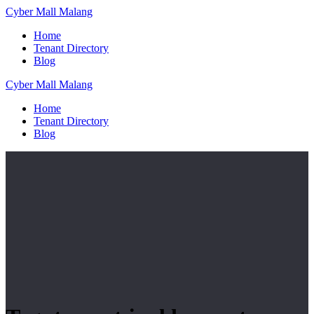
Skip
Cyber
Mall
Malang
to
Home
content
Tenant Directory
Blog
Cyber
Mall
Malang
Home
Tenant Directory
Blog