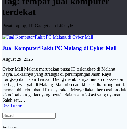
Tag:
tempat jual komputer
terdekat
Pusat Laptop, IT, Gadget dan Lifestyle
Jual Komputer/Rakit PC Malang di Cyber Mall
August 29, 2025
Cyber Mall Malang merupakan pusat IT terlengkap di Malang
Raya. Lokasinya yang strategis di persimpangan Jalan Raya
Langsep dan Jalan Terusan Dieng membuatnya mudah diakses dari
berbagai wilayah di Malang. Mal ini secara khusus dirancang untuk
memenuhi kebutuhan IT masyarakat. Menyediakan berbagai produk
teknologi dan gadget yang berada dalam satu lokasi yang nyaman.
Salah satu…
Read more
Search
for:
Archives