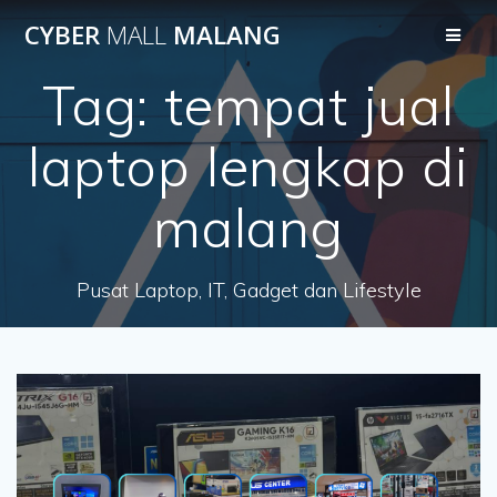
Skip
CYBER
MALL
MALANG
to
content
Tag:
tempat jual
laptop lengkap di
malang
Pusat Laptop, IT, Gadget dan Lifestyle