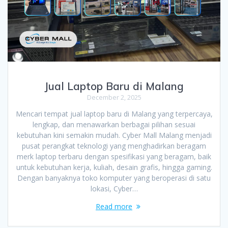
Jual Laptop Baru di Malang
December 2, 2025
Mencari tempat jual laptop baru di Malang yang terpercaya,
lengkap, dan menawarkan berbagai pilihan sesuai
kebutuhan kini semakin mudah. Cyber Mall Malang menjadi
pusat perangkat teknologi yang menghadirkan beragam
merk laptop terbaru dengan spesifikasi yang beragam, baik
untuk kebutuhan kerja, kuliah, desain grafis, hingga gaming.
Dengan banyaknya toko komputer yang beroperasi di satu
lokasi, Cyber…
Read more