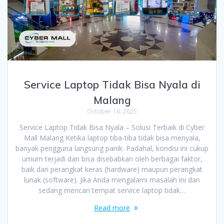
Service Laptop Tidak Bisa Nyala di
Malang
October 18, 2025
Service Laptop Tidak Bisa Nyala – Solusi Terbaik di Cyber
Mall Malang Ketika laptop tiba-tiba tidak bisa menyala,
banyak pengguna langsung panik. Padahal, kondisi ini cukup
umum terjadi dan bisa disebabkan oleh berbagai faktor,
baik dari perangkat keras (hardware) maupun perangkat
lunak (software). Jika Anda mengalami masalah ini dan
sedang mencari tempat service laptop tidak…
Read more