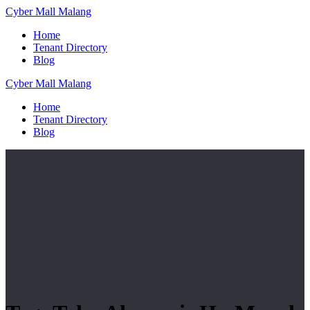
Skip
Cyber
Mall
Malang
to
Home
content
Tenant Directory
Blog
Cyber
Mall
Malang
Home
Tenant Directory
Blog